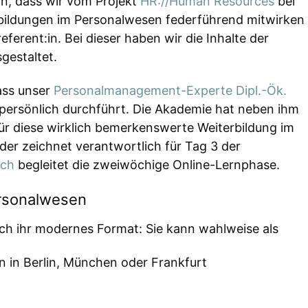
on, dass wir vom Projekt
HR://Human Resources
bei
erbildungen im Personalwesen federführend mitwirken
eferent:in. Bei dieser haben wir die Inhalte der
gestaltet.
ass unser
Personalmanagement-Experte
Dipl.-Ök.
persönlich durchführt. Die Akademie hat neben ihm
ür diese wirklich bemerkenswerte Weiterbildung im
er zeichnet verantwortlich für Tag 3 der
sch
begleitet die zweiwöchige Online-Lernphase.
ersonalwesen
rch ihr modernes Format: Sie kann wahlweise als
n in Berlin, München oder Frankfurt