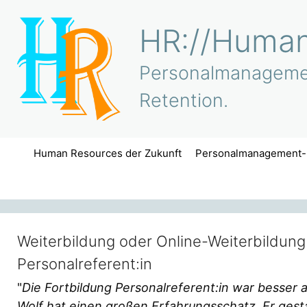
Zum
Inhalt
HR://Human
springen
Personalmanagement
Retention.
Human Resources der Zukunft
Personalmanagement-
Weiterbildung oder Online-Weiterbildung
Personalreferent:in
"
Die Fortbildung Personalreferent:in war besser
Wolf hat einen großen Erfahrungsschatz. Er gesta