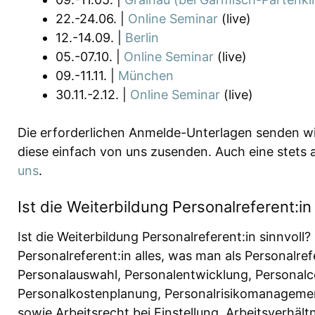
22.-24.06. |
Online Seminar
(live)
12.-14.09. |
Berlin
05.-07.10. |
Online Seminar
(live)
09.-11.11. |
München
30.11.-2.12. |
Online Seminar
(live)
Die erforderlichen Anmelde-Unterlagen senden wir 
diese einfach von uns zusenden. Auch eine stets ak
uns
.
Ist die Weiterbildung Personalreferent:in
Ist die Weiterbildung Personalreferent:in sinnvoll
Personalreferent:in alles, was man als Personalre
Personalauswahl, Personalentwicklung, Personalc
Personalkostenplanung, Personalrisikomanagement
sowie Arbeitsrecht bei Einstellung, Arbeitsverhäl