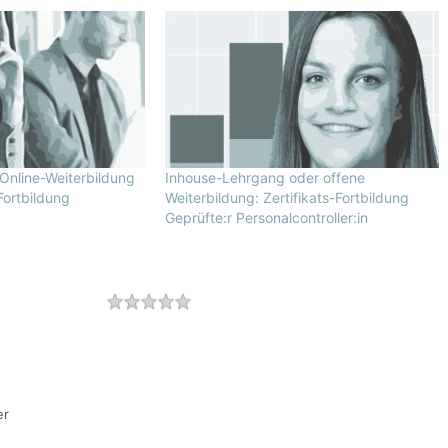
Online-Weiterbildung
Inhouse-Lehrgang oder offene
Fortbildung
Weiterbildung: Zertifikats-Fortbildung
Geprüfte:r Personalcontroller:in
Rating
1 star
2 stars
3 stars
4 stars
5 stars
er