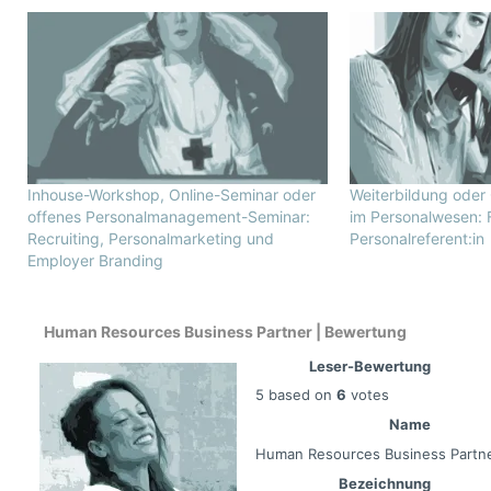
Inhouse-Workshop, Online-Seminar oder
Weiterbildung oder 
offenes Personalmanagement-Seminar:
im Personalwesen: 
Recruiting, Personalmarketing und
Personalreferent:in
Employer Branding
Human Resources Business Partner | Bewertung
Leser-Bewertung
5
based on
6
votes
Name
Human Resources Business Partn
Bezeichnung