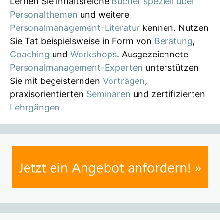
Lernen Sie inhaltsreiche
Bücher speziell über
Personalthemen
und weitere
Personalmanagement-Literatur
kennen. Nutzen
Sie Tat beispielsweise in Form von
Beratung
,
Coaching
und
Workshops
. Ausgezeichnete
Personalmanagement-Experten
unterstützen
Sie mit begeisternden
Vorträgen
,
praxisorientierten
Seminaren
und zertifizierten
Lehrgängen
.