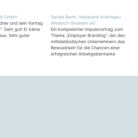
SA GmbH
Gerald Barth, Volksbank Kraichgau
dner und sein Vortrag
Wiesloch-Sinsheim eG
“: Sehr gut! Er käme
Ein kompetenter Impulsvortrag zum
us: Sehr guter
Thema „Employer Branding“, der den
mittelständischen Unternehmern das
Bewusstsein für die Chancen einer
erfolgreichen Arbeitgebermarke
aufzeigte. Gunther Wolf hat es
verstanden, den Gästen des 2.
UnternehmerFrühstücks in Sinsheim die
Problematik der kommenden Jahre in
Bezug auf den zu erwartenden
Fachkräftemangel zu verdeutlichen und
gab wertvolle Tipps,…