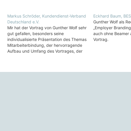
Markus Schröder, Kundendienst-Verband
Eckhard Baum, BE
Deutschland e.V.
Gunther Wolf als Re
Mir hat der Vortrag von Gunther Wolf sehr
„Employer Branding
gut gefallen, besonders seine
auch ohne Beamer a
individualisierte Präsentation des Themas
Vortrag.
Mitarbeiterbindung, der hervorragende
Aufbau und Umfang des Vortrages, der
lockere Vortragsstil und seine enorme
Wissenstiefe bei Rückfragen des
Auditoriums.