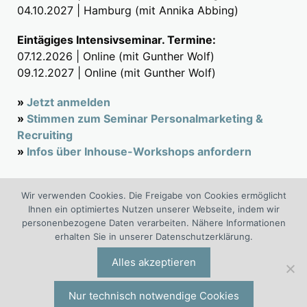
04.10.2027 | Hamburg (mit Annika Abbing)
Eintägiges Intensivseminar. Termine:
07.12.2026 | Online (mit Gunther Wolf)
09.12.2027 | Online (mit Gunther Wolf)
»
Jetzt anmelden
»
Stimmen zum Seminar Personalmarketing &
Recruiting
»
Infos über Inhouse-Workshops anfordern
Wir verwenden Cookies. Die Freigabe von Cookies ermöglicht
Suchen
Ihnen ein optimiertes Nutzen unserer Webseite, indem wir
nach:
personenbezogene Daten verarbeiten. Nähere Informationen
erhalten Sie in unserer Datenschutzerklärung.
®
®
HR://Human Resources
ist ein Projekt der I.O. Group
Wolf
Alles akzeptieren
Unternehmensberatungsgruppe | Engelsstraße 6 | 42283
Wuppertal | Deutschland | Tel. +49 (0)202 277 5000 |
io@iogw.de
|
Datenschutz
|
Impressum
|
Preise & Konditionen
|
Nur technisch notwendige Cookies
Allgemeine Geschäftsbedingungen
|
Kontakt
|
Presse-Kontakt
|